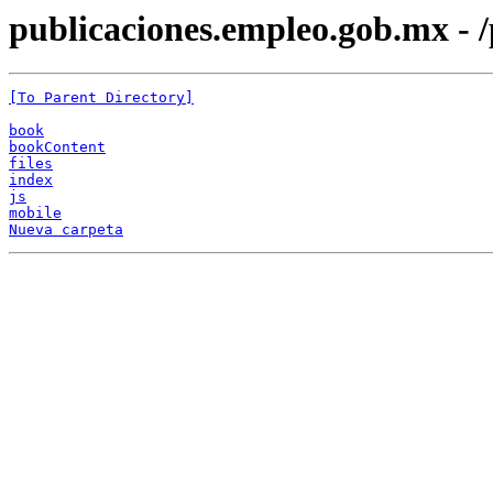
publicaciones.empleo.gob.mx - /
[To Parent Directory]
book
bookContent
files
index
js
mobile
Nueva carpeta